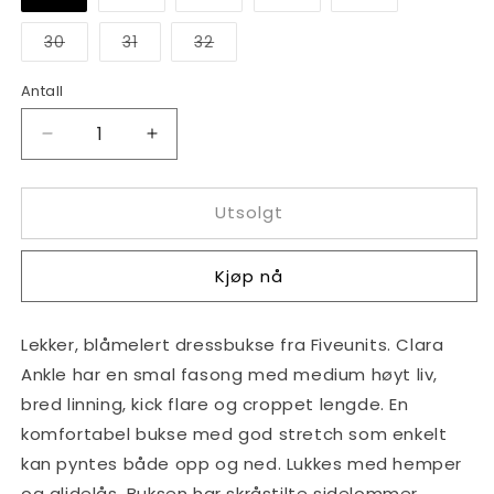
er
er
er
er
er
utsolgt
utsolgt
utsolgt
utsolgt
utsolgt
eller
eller
eller
eller
eller
Varianten
Varianten
Varianten
30
31
32
utilgjengelig
utilgjengelig
utilgjengelig
utilgjengelig
utilgjengelig
er
er
er
utsolgt
utsolgt
utsolgt
eller
eller
eller
Antall
Antall
utilgjengelig
utilgjengelig
utilgjengelig
Senk
Øk
antallet
antallet
for
for
Utsolgt
Clara
Clara
Ankle
Ankle
Blue
Blue
Kjøp nå
Fusion
Fusion
Lekker, blåmelert dressbukse fra Fiveunits. Clara
Ankle har en smal fasong med medium høyt liv,
bred linning, kick flare og croppet lengde. En
komfortabel bukse med god stretch som enkelt
kan pyntes både opp og ned. Lukkes med hemper
og glidelås.
Buksen har skråstilte sidelommer,