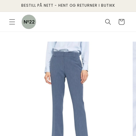
Gå
BESTILL PÅ NETT - HENT OG RETURNER I BUTIKK
videre til
innholdet
Handlekurv
pp til
oduktinformasjon