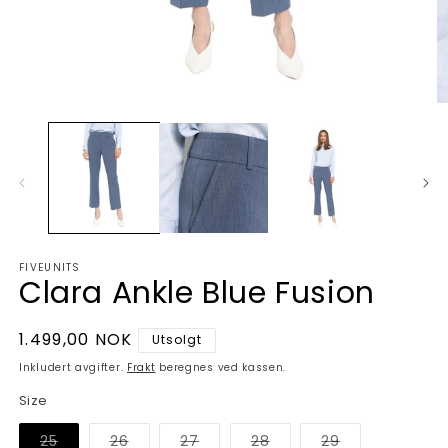
Åpne
Å
medie
m
1
2
i
i
modal
m
FIVEUNITS
Clara Ankle Blue Fusion
Vanlig
1.499,00 NOK
Utsolgt
pris
Inkludert avgifter.
Frakt
beregnes ved kassen.
Size
Varianten
Varianten
Varianten
Varianten
Varianten
25
26
27
28
29