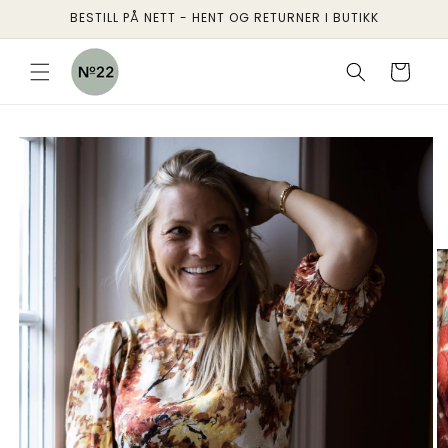
Gå
BESTILL PÅ NETT - HENT OG RETURNER I BUTIKK
videre til
innholdet
Handlekurv
pp til
oduktinformasjon