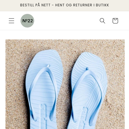
Gå
BESTILL PÅ NETT - HENT OG RETURNER I BUTIKK
videre til
innholdet
Handlekurv
pp til
oduktinformasjon