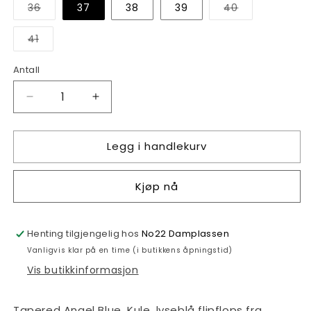
Varianten
Varianten
36
37
38
39
40
er
er
utsolgt
utsolgt
eller
eller
Varianten
41
utilgjengelig
utilgjengelig
er
utsolgt
eller
Antall
Antall
utilgjengelig
Senk
Øk
antallet
antallet
for
for
Legg i handlekurv
Tapered
Tapered
Angel
Angel
Blue
Blue
Kjøp nå
Henting tilgjengelig hos
No22 Damplassen
Vanligvis klar på en time (i butikkens åpningstid)
Vis butikkinformasjon
Tapered Angel Blue. Kule, lyseblå flipflops fra