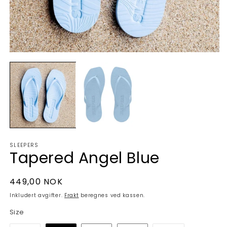
Åpne
Å
medie
m
1
2
i
i
modal
m
SLEEPERS
Tapered Angel Blue
Vanlig
449,00 NOK
pris
Inkludert avgifter.
Frakt
beregnes ved kassen.
Size