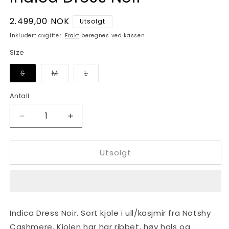
Vanlig
2.499,00 NOK
Utsolgt
pris
Inkludert avgifter.
Frakt
beregnes ved kassen.
Size
Varianten
Varianten
Varianten
S
M
L
er
er
er
utsolgt
utsolgt
utsolgt
eller
eller
eller
Antall
Antall
utilgjengelig
utilgjengelig
utilgjengelig
Senk
Øk
antallet
antallet
for
for
Utsolgt
Indica
Indica
Dress
Dress
Noir
Noir
Indica Dress Noir. Sort kjole i ull/kasjmir fra Notshy
Cashmere. Kjolen har har ribbet, høy hals og