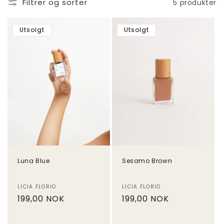
Filtrer og sorter
5 produkter
Utsolgt
Utsolgt
Luna Blue
Sesamo Brown
Selger:
Selger:
LICIA FLORIO
LICIA FLORIO
Vanlig
199,00 NOK
Vanlig
199,00 NOK
pris
pris