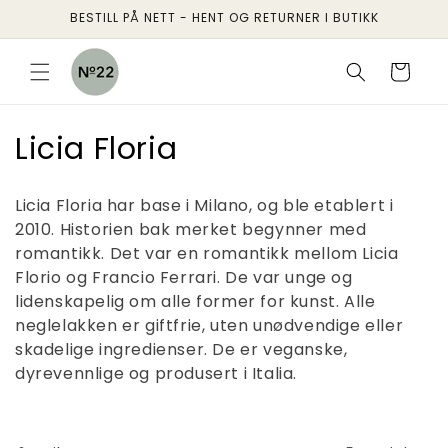
Gå
BESTILL PÅ NETT - HENT OG RETURNER I BUTIKK
videre til
innholdet
Handlekurv
S
Licia Floria
a
Licia Floria har base i Milano, og ble etablert i
m
2010. Historien bak merket begynner med
romantikk.
Det var en romantikk mellom Licia
l
Florio og Francio Ferrari. De var unge og
i
lidenskapelig om alle former for kunst. Alle
neglelakken er giftfrie,
uten unødvendige eller
n
skadelige ingredienser. De er veganske,
g
dyrevennlige og produsert i Italia.
: