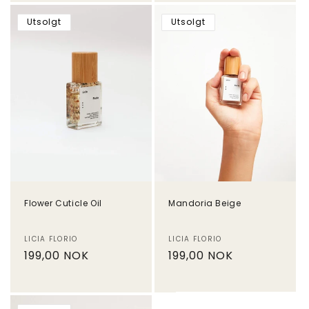
Utsolgt
Utsolgt
Flower Cuticle Oil
Mandoria Beige
Selger:
Selger:
LICIA FLORIO
LICIA FLORIO
Vanlig
199,00 NOK
Vanlig
199,00 NOK
pris
pris