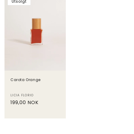
Utsolgt
Carota Orange
Selger:
LICIA FLORIO
Vanlig
199,00 NOK
pris